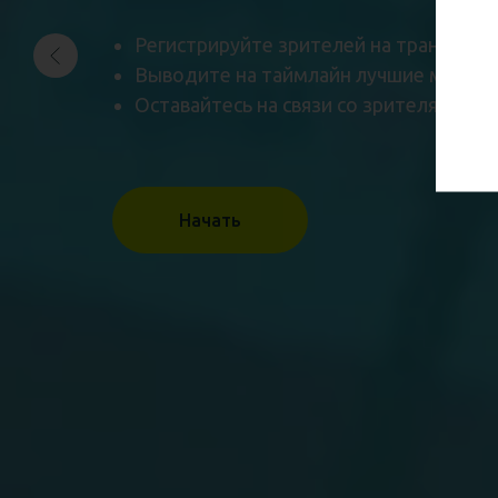
Регистрируйте зрителей на трансляци
Выводите на таймлайн лучшие момен
Оставайтесь на связи со зрителями в ч
Начать